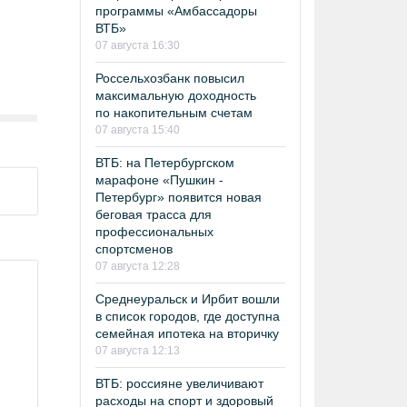
программы «Амбассадоры
ВТБ»
07 августа 16:30
Россельхозбанк повысил
максимальную доходность
по накопительным счетам
07 августа 15:40
ВТБ: на Петербургском
марафоне «Пушкин -
Петербург» появится новая
беговая трасса для
профессиональных
спортсменов
07 августа 12:28
Среднеуральск и Ирбит вошли
в список городов, где доступна
ы
семейная ипотека на вторичку
07 августа 12:13
ВТБ: россияне увеличивают
расходы на спорт и здоровый