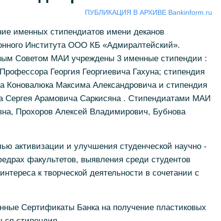
ПУБЛИКАЦИЯ В АРХИВЕ Bankinform.ru
ние именных стипендиатов имени деканов
онного Института ООО КБ «Адмиралтейский».
ным Советом МАИ учреждены 3 именные стипендии :
Профессора Георгия Георгиевича Гахуна; стипендия
а Коновалюка Максима Александровича и стипендия
а Сергея Арамовича Саркисяна . Стипендиатами МАИ
вна, Прохоров Алексей Владимирович, Бубнова
ью активизации и улучшения студенческой научно -
федрах факультетов, выявления среди студентов
интереса к творческой деятельности в сочетании с
нные Сертификаты Банка на получение пластиковых
ться стипендия.