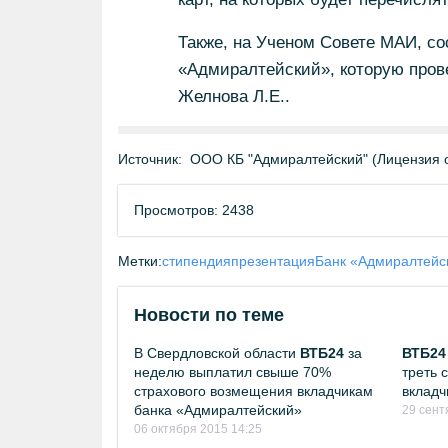
Также, на Ученом Совете МАИ, со
«Адмиралтейский», которую пров
Желнова Л.Е..
Источник:
ООО КБ "Адмиралтейский" (Лицензия о
Просмотров: 2438
Метки:
стипендия
презентация
Банк «Адмиралтейс
Новости по теме
В Свердловской области
ВТБ24
за
ВТБ24
неделю выплатил свыше 70%
треть 
страхового возмещения вкладчикам
вкладч
банка «Адмиралтейский»
29 сент
06 октября 2015 14:25