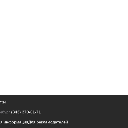
nter
нбург
(343) 370-61-71
ая информация
Для рекламодателей