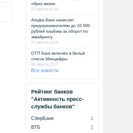
образ жизни
07 августа 11:50
Альфа-Банк начислит
предпринимателям до 10 000
рублей кэшбэка за оборот по
эквайрингу
07 августа 10:00
ОТП Банк включён в белый
список Минцифры
06 августа 21:27
Все новости
Рейтинг банков
"Активность пресс-
службы банков"
СберБанк
1
ВТБ
2