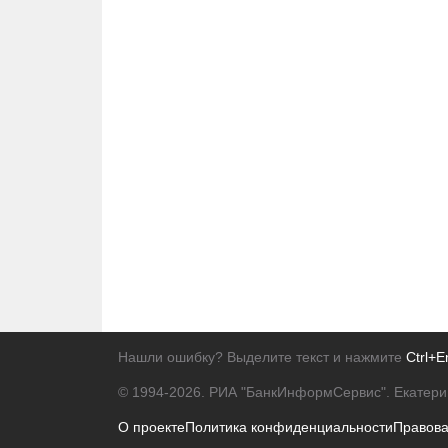
Нашли ошибку? Выделите текст и нажмите
Ctrl+E
© 1994-2026.
РИА "БанкИнформСервис". Екатери
О проекте
Политика конфиденциальности
Правов