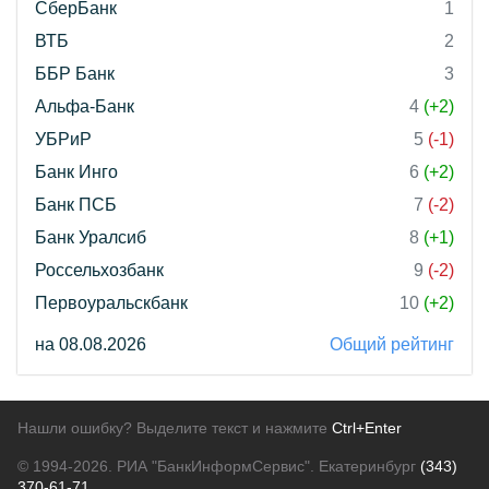
СберБанк
1
ВТБ
2
ББР Банк
3
Альфа-Банк
4
(+2)
УБРиР
5
(-1)
Банк Инго
6
(+2)
Банк ПСБ
7
(-2)
Банк Уралсиб
8
(+1)
Россельхозбанк
9
(-2)
Первоуральскбанк
10
(+2)
на 08.08.2026
Общий рейтинг
Нашли ошибку? Выделите текст и нажмите
Ctrl+Enter
© 1994-2026.
РИА "БанкИнформСервис". Екатеринбург
(343)
370-61-71