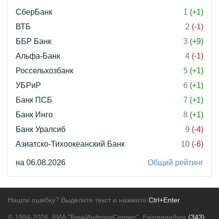
СберБанк
1
(+1)
ВТБ
2
(-1)
ББР Банк
3
(+9)
Альфа-Банк
4
(-1)
Россельхозбанк
5
(+1)
УБРиР
6
(+1)
Банк ПСБ
7
(+1)
Банк Инго
8
(+1)
Банк Уралсиб
9
(-4)
Азиатско-Тихоокеанский Банк
10
(-6)
на 06.08.2026
Общий рейтинг
Нашли ошибку? Выделите текст и нажмите
Ctrl+Enter
© 1994-2026.
РИА "БанкИнформСервис". Екатеринбург
(343)