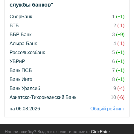
службы банков"
СберБанк
1
(+1)
ВТБ
2
(-1)
ББР Банк
3
(+9)
Альфа-Банк
4
(-1)
Россельхозбанк
5
(+1)
УБРиР
6
(+1)
Банк ПСБ
7
(+1)
Банк Инго
8
(+1)
Банк Уралсиб
9
(-4)
Азиатско-Тихоокеанский Банк
10
(-6)
на 06.08.2026
Общий рейтинг
Нашли ошибку? Выделите текст и нажмите
Ctrl+Enter