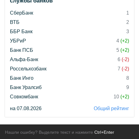
службы банков"
СберБанк
1
ВТБ
2
ББР Банк
3
УБРиР
4
(+2)
Банк ПСБ
5
(+2)
Альфа-Банк
6
(-2)
Россельхозбанк
7
(-2)
Банк Инго
8
Банк Уралсиб
9
Совкомбанк
10
(+2)
на 07.08.2026
Общий рейтинг
Нашли ошибку? Выделите текст и нажмите
Ctrl+Enter