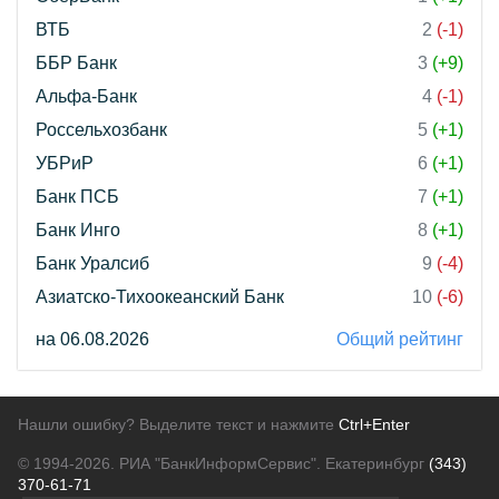
ВТБ
2
(-1)
ББР Банк
3
(+9)
Альфа-Банк
4
(-1)
Россельхозбанк
5
(+1)
УБРиР
6
(+1)
Банк ПСБ
7
(+1)
Банк Инго
8
(+1)
Банк Уралсиб
9
(-4)
Азиатско-Тихоокеанский Банк
10
(-6)
на 06.08.2026
Общий рейтинг
Нашли ошибку? Выделите текст и нажмите
Ctrl+Enter
© 1994-2026.
РИА "БанкИнформСервис". Екатеринбург
(343)
370-61-71