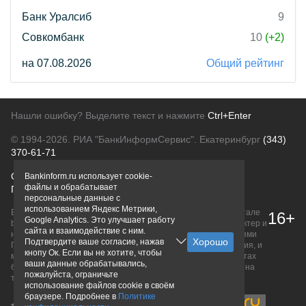
Банк Уралсиб
9
Совкомбанк
10
(+2)
на 07.08.2026
Общий рейтинг
Нашли ошибку? Выделите текст и нажмите
Ctrl+Enter
© 1994-2026.
РИА "БанкИнформСервис". Екатеринбург
(343)
370-61-71
О проекте
Политика конфиденциальности
Bankinform.ru использует cookie-
файлы и обрабатывает
Правовая информация
Для рекламодателей
персональные данные с
использованием Яндекс Метрики,
Вся информация о продуктах банков, размещенная на портале
16+
Google Analytics. Это улучшает работу
bankinform.ru, носит исключительно ознакомительный характер и
сайта и взаимодействие с ним.
не является публичной офертой, определяемой положениями
Подтвердите ваше согласие, нажав
ГК РФ. Информация не содержит точного и полного описания, и
кнопу Ок. Если вы не хотите, чтобы
может быть изменена. Конечные условия уточняйте на сайтах
ваши данные обрабатывались,
банков или при личном обращении. Исключительное право на
пожалуйста, ограничьте
товарные знаки принадлежит их правообладателям.
использование файлов cookie в своём
браузере. Подробнее в
Политике