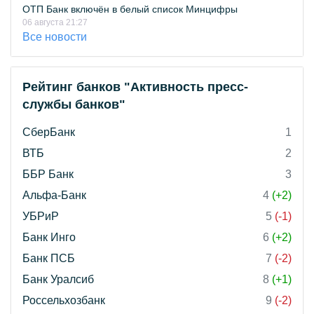
ОТП Банк включён в белый список Минцифры
06 августа 21:27
Все новости
Рейтинг банков "Активность пресс-
службы банков"
СберБанк
1
ВТБ
2
ББР Банк
3
Альфа-Банк
4
(+2)
УБРиР
5
(-1)
Банк Инго
6
(+2)
Банк ПСБ
7
(-2)
Банк Уралсиб
8
(+1)
Россельхозбанк
9
(-2)