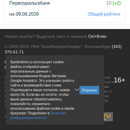
Первоуральскбанк
10
(+2)
на 08.08.2026
Общий рейтинг
Нашли ошибку? Выделите текст и нажмите
Ctrl+Enter
© 1994-2026.
РИА "БанкИнформСервис". Екатеринбург
(343)
370-61-71
О проекте
Политика конфиденциальности
Bankinform.ru использует cookie-
файлы и обрабатывает
Правовая информация
Для рекламодателей
персональные данные с
использованием Яндекс Метрики,
Вся информация о продуктах банков, размещенная на портале
16+
Google Analytics. Это улучшает работу
bankinform.ru, носит исключительно ознакомительный характер и
сайта и взаимодействие с ним.
не является публичной офертой, определяемой положениями
Подтвердите ваше согласие, нажав
ГК РФ. Информация не содержит точного и полного описания, и
кнопу Ок. Если вы не хотите, чтобы
может быть изменена. Конечные условия уточняйте на сайтах
ваши данные обрабатывались,
банков или при личном обращении. Исключительное право на
пожалуйста, ограничьте
товарные знаки принадлежит их правообладателям.
использование файлов cookie в своём
браузере. Подробнее в
Политике
конфиденциальности
.