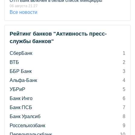
ОТП Банк включён в белый список Минцифры
06 августа 21:27
Все новости
Рейтинг банков "Активность пресс-
службы банков"
СберБанк
1
ВТБ
2
ББР Банк
3
Альфа-Банк
4
УБРиР
5
Банк Инго
6
Банк ПСБ
7
Банк Уралсиб
8
Россельхозбанк
9
Первоуральскбанк
10