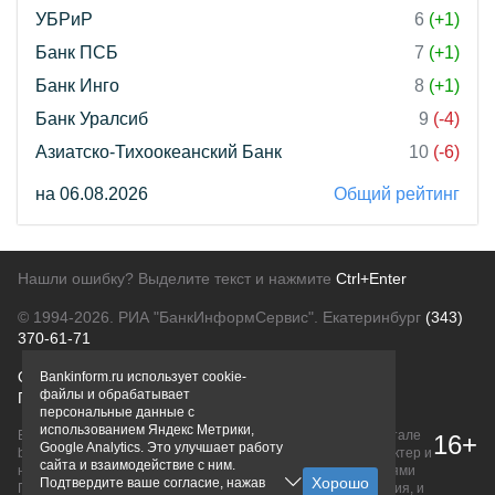
УБРиР
6
(+1)
Банк ПСБ
7
(+1)
Банк Инго
8
(+1)
Банк Уралсиб
9
(-4)
Азиатско-Тихоокеанский Банк
10
(-6)
на 06.08.2026
Общий рейтинг
Нашли ошибку? Выделите текст и нажмите
Ctrl+Enter
© 1994-2026.
РИА "БанкИнформСервис". Екатеринбург
(343)
370-61-71
О проекте
Политика конфиденциальности
Bankinform.ru использует cookie-
файлы и обрабатывает
Правовая информация
Для рекламодателей
персональные данные с
использованием Яндекс Метрики,
Вся информация о продуктах банков, размещенная на портале
16+
Google Analytics. Это улучшает работу
bankinform.ru, носит исключительно ознакомительный характер и
сайта и взаимодействие с ним.
не является публичной офертой, определяемой положениями
Подтвердите ваше согласие, нажав
ГК РФ. Информация не содержит точного и полного описания, и