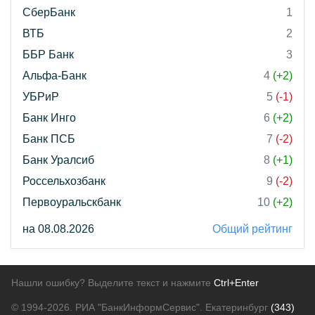
СберБанк
1
ВТБ
2
ББР Банк
3
Альфа-Банк
4
(+2)
УБРиР
5
(-1)
Банк Инго
6
(+2)
Банк ПСБ
7
(-2)
Банк Уралсиб
8
(+1)
Россельхозбанк
9
(-2)
Первоуральскбанк
10
(+2)
на 08.08.2026
Общий рейтинг
Нашли ошибку? Выделите текст и нажмите
Ctrl+Enter
© 1994-2026.
РИА "БанкИнформСервис". Екатеринбург
(343)