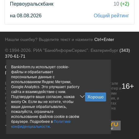
Первоуральскбанк
10
(+2)
на 08.08.2026
Общий рейтинг
Нашли ошибку? Выделите текст и нажмите
Ctrl+Enter
© 1994-2026.
РИА "БанкИнформСервис". Екатеринбург
(343)
370-61-71
О проекте
Политика конфиденциальности
Bankinform.ru использует cookie-
файлы и обрабатывает
Правовая информация
Для рекламодателей
персональные данные с
использованием Яндекс Метрики,
Вся информация о продуктах банков, размещенная на портале
16+
Google Analytics. Это улучшает работу
bankinform.ru, носит исключительно ознакомительный характер и
сайта и взаимодействие с ним.
не является публичной офертой, определяемой положениями
Подтвердите ваше согласие, нажав
ГК РФ. Информация не содержит точного и полного описания, и
кнопу Ок. Если вы не хотите, чтобы
может быть изменена. Конечные условия уточняйте на сайтах
ваши данные обрабатывались,
банков или при личном обращении. Исключительное право на
пожалуйста, ограничьте
товарные знаки принадлежит их правообладателям.
использование файлов cookie в своём
браузере. Подробнее в
Политике
конфиденциальности
.