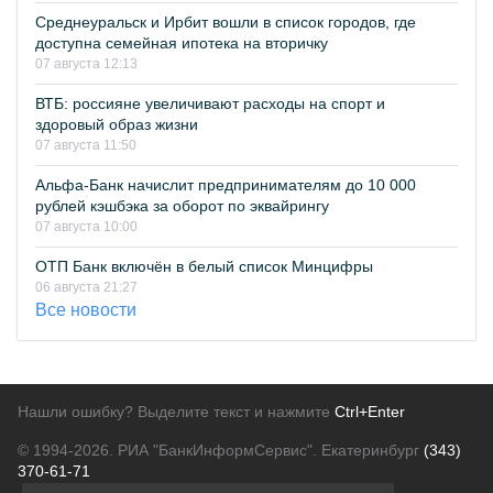
Среднеуральск и Ирбит вошли в список городов, где
доступна семейная ипотека на вторичку
07 августа 12:13
ВТБ: россияне увеличивают расходы на спорт и
здоровый образ жизни
07 августа 11:50
Альфа-Банк начислит предпринимателям до 10 000
рублей кэшбэка за оборот по эквайрингу
07 августа 10:00
ОТП Банк включён в белый список Минцифры
06 августа 21:27
Все новости
Нашли ошибку? Выделите текст и нажмите
Ctrl+Enter
© 1994-2026.
РИА "БанкИнформСервис". Екатеринбург
(343)
370-61-71