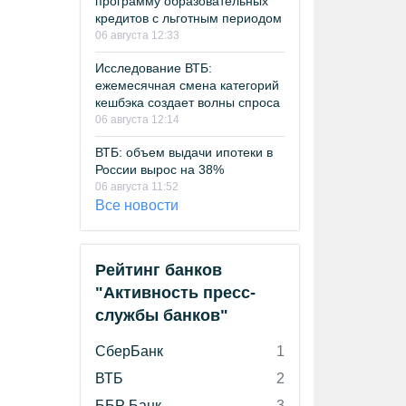
программу образовательных
кредитов с льготным периодом
06 августа 12:33
Исследование ВТБ:
ежемесячная смена категорий
кешбэка создает волны спроса
06 августа 12:14
ВТБ: объем выдачи ипотеки в
России вырос на 38%
06 августа 11:52
Все новости
Рейтинг банков
"Активность пресс-
службы банков"
СберБанк
1
ВТБ
2
ББР Банк
3