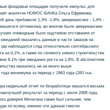
овые фондовые площадки получили импульс для
ечает аналитик НОМОС-БАНКа Ольга Ефремова.
й день прибавили 1,3% -1,8%, американские - 1,4% -
ившегося оптимизма, во многом были американские
случаях очевидным было ощутимое отставание от
 ожиданий оказались данные в части заказов на
 где наблюдался спад относительно сентябрьского
а на 0,1%, а также по сегменту нового строительства
овне 8,1% при ожидании роста на 1,6%. В абсолютном
ельства оказались не на много выше
 года минимума за период с 1963 года (283 тыс.
ра недельный отчет по безработице оказался весьма
аилучший результат за период с июля 2008 года,
ого доверия Мичигана также был сильнее, чем
судя по всему, именно эти данные смогли