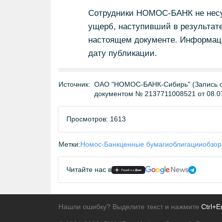
Сотрудники НОМОС-БАНК не несут
ущерб, наступивший в результат
настоящем документе. Информаци
дату публикации.
Источник:
ОАО "НОМОС-БАНК-Сибирь" (Запись о 
документом № 2137711008521 от 08.0
Просмотров: 1613
Метки:
Номос-Банк
ценные бумаги
облигации
обзор
Читайте нас в
Нашли ошибку? Выделите текст и нажмите
Ctrl+E