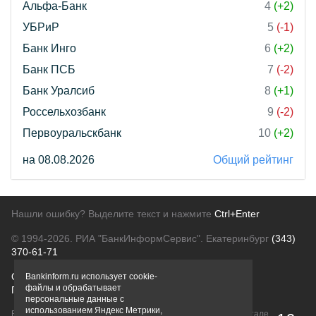
Альфа-Банк
4
(+2)
УБРиР
5
(-1)
Банк Инго
6
(+2)
Банк ПСБ
7
(-2)
Банк Уралсиб
8
(+1)
Россельхозбанк
9
(-2)
Первоуральскбанк
10
(+2)
на 08.08.2026
Общий рейтинг
Нашли ошибку? Выделите текст и нажмите
Ctrl+Enter
© 1994-2026.
РИА "БанкИнформСервис". Екатеринбург
(343)
370-61-71
О проекте
Политика конфиденциальности
Bankinform.ru использует cookie-
файлы и обрабатывает
Правовая информация
Для рекламодателей
персональные данные с
использованием Яндекс Метрики,
Вся информация о продуктах банков, размещенная на портале