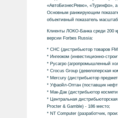
«АвтоБизнесРевю», «Туринфо», а 
Основным ранжирующим показател
объективный показатель масштаб
Клиенты ЛОКО-Банка среди 200 к
версии Forbes Russia:
* СНС (дистрибьютор товаров FMC
* Ингеоком (инвестиционно-строит
* Русагро (агропромышленный хол
* Crocus Group (девелоперская ко
* Mercury (дистрибьютор предмето
* Уфаойл-Оптан (поставщик нефте
* Мак-Дак (дистрибьютор космети
* Центральная дистрибьюторская
Procter & Gamble) - 186 место;
* NT Computer (разработчик, про