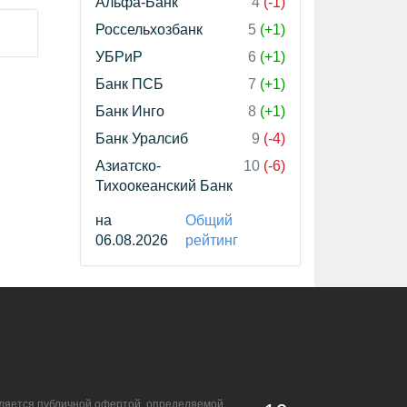
Альфа-Банк
4
(-1)
Россельхозбанк
5
(+1)
УБРиР
6
(+1)
Банк ПСБ
7
(+1)
Банк Инго
8
(+1)
Банк Уралсиб
9
(-4)
Азиатско-
10
(-6)
Тихоокеанский Банк
на
Общий
06.08.2026
рейтинг
является публичной офертой, определяемой