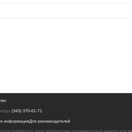
nter
нбург
(343) 370-61-71
ая информация
Для рекламодателей
ртале bankinform.ru, носит исключительно ознакомительный характер и не 