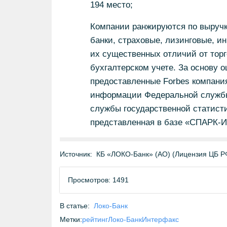
194 место;
Компании ранжируются по выручке
банки, страховые, лизинговые, 
их существенных отличий от тор
бухгалтерском учете. За основу 
предоставленные Forbes компания
информации Федеральной служб
службы государственной статист
представленная в базе «СПАРК-И
Источник:
КБ «ЛОКО-Банк» (АО) (Лицензия ЦБ Р
Просмотров: 1491
В статье:
Локо-Банк
Метки:
рейтинг
Локо-Банк
Интерфакс