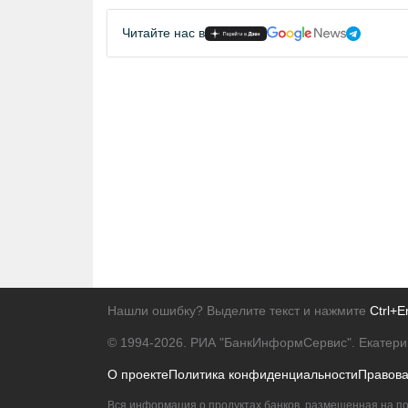
Читайте нас в
Нашли ошибку? Выделите текст и нажмите
Ctrl+E
© 1994-2026.
РИА "БанкИнформСервис". Екатери
О проекте
Политика конфиденциальности
Правов
Вся информация о продуктах банков, размещенная на по