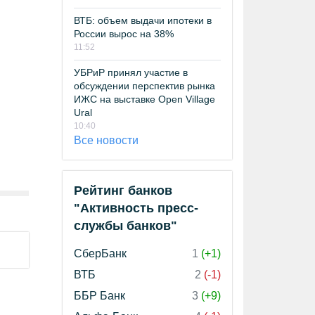
ВТБ: объем выдачи ипотеки в
России вырос на 38%
11:52
УБРиР принял участие в
обсуждении перспектив рынка
ИЖС на выставке Open Village
Ural
10:40
Все новости
Рейтинг банков
"Активность пресс-
службы банков"
СберБанк
1
(+1)
ВТБ
2
(-1)
ББР Банк
3
(+9)