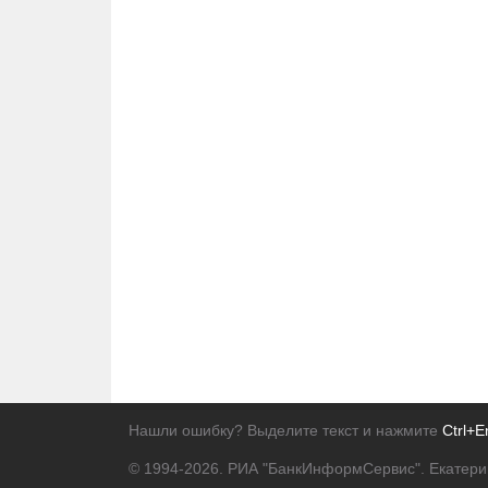
Нашли ошибку? Выделите текст и нажмите
Ctrl+E
© 1994-2026.
РИА "БанкИнформСервис". Екатери