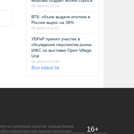
кешбэка создает волны спроса
06 августа 12:14
ВТБ: объем выдачи ипотеки в
России вырос на 38%
06 августа 11:52
УБРиР принял участие в
обсуждении перспектив рынка
ИЖС на выставке Open Village
Ural
06 августа 10:40
Все новости
является публичной офертой, определяемой
16+
сайтах банков или при личном обращении.