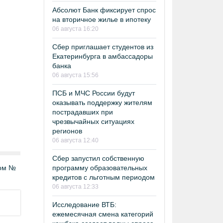
Абсолют Банк фиксирует спрос
на вторичное жилье в ипотеку
06 августа 16:20
Сбер приглашает студентов из
Екатеринбурга в амбассадоры
банка
06 августа 15:56
ПСБ и МЧС России будут
оказывать поддержку жителям
пострадавших при
чрезвычайных ситуациях
регионов
06 августа 12:40
Сбер запустил собственную
том №
программу образовательных
кредитов с льготным периодом
06 августа 12:33
Исследование ВТБ:
ежемесячная смена категорий