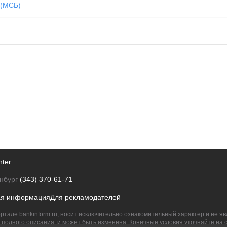
 (МСБ)
nter
нбург
(343) 370-61-71
ая информация
Для рекламодателей
ртале bankinform.ru, носит исключительно ознакомительный характер и не 
полного описания, и может быть изменена. Конечные условия уточняйте на 