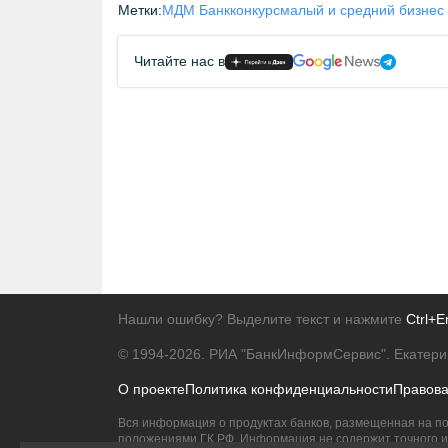
Метки:
МДМ Банк
конкурс
малый и средний бизнес
Читайте нас в
Нашли ошибку? Выделите текст и нажмите
Ctrl+E
© 1994-2026.
РИА "БанкИнформСервис". Екатери
О проекте
Политика конфиденциальности
Правов
Вся информация о продуктах банков, размещенная на по
положениями ГК РФ. Информация не содержит точного и 