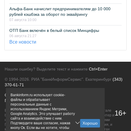
Альфа-Банк начислит предпринимателям до 10 000
рублей кэшбэка за оборот по эквайрингу
07 августа 10:00
ОТП Банк включён в белый список Минцифры
06 августа 21:27
Все новости
Нашли ошибку? Выделите текст и нажмите
Ctrl+Enter
© 1994-2026.
РИА "БанкИнформСервис". Екатеринбург
(343)
370-61-71
О проекте
Политика конфиденциальности
Bankinform.ru использует cookie-
файлы и обрабатывает
Правовая информация
Для рекламодателей
персональные данные с
использованием Яндекс Метрики,
Вся информация о продуктах банков, размещенная на портале
16+
Google Analytics. Это улучшает работу
bankinform.ru, носит исключительно ознакомительный характер и
сайта и взаимодействие с ним.
не является публичной офертой, определяемой положениями
Подтвердите ваше согласие, нажав
ГК РФ. Информация не содержит точного и полного описания, и
кнопу Ок. Если вы не хотите, чтобы
может быть изменена. Конечные условия уточняйте на сайтах