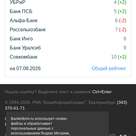
УБРиР
4
(+2)
Банк ПСБ
5
(+2)
Альфа-Банк
6
(-2)
Россельхозбанк
7
(-2)
Банк Инго
8
Банк Уралсиб
9
Совкомбанк
10
(+2)
на 07.08.2026
Общий рейтинг
Нашли ошибку? Выделите текст и нажмите
Ctrl+Enter
© 1994-2026.
РИА "БанкИнформСервис". Екатеринбург
(343)
370-61-71
О проекте
Политика конфиденциальности
Bankinform.ru использует cookie-
файлы и обрабатывает
Правовая информация
Для рекламодателей
персональные данные с
использованием Яндекс Метрики,
Вся информация о продуктах банков, размещенная на портале