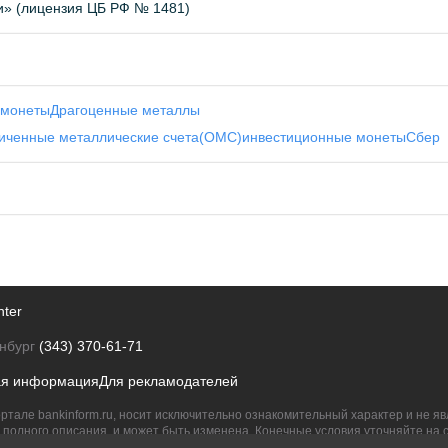
и» (лицензия ЦБ РФ № 1481)
 монеты
Драгоценные металлы
иченные металлические счета(ОМС)
инвестиционные монеты
Сбер
nter
нбург
(343) 370-61-71
ая информация
Для рекламодателей
ртале bankinform.ru, носит исключительно ознакомительный характер и не 
полного описания, и может быть изменена. Конечные условия уточняйте на 
их правообладателям.