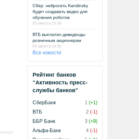
Сбер: нейросеть Kandinsky
будет создавать видео для
обучения роботов
05 августа 15:30
ВТБ выплатил дивиденды
розничным акционерам
05 августа 14:56
Все новости
Рейтинг банков
"Активность пресс-
службы банков"
СберБанк
1
(+1)
ВТБ
2
(-1)
ББР Банк
3
(+9)
Альфа-Банк
4
(-1)