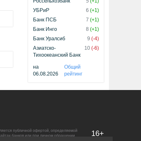
Россельхозбанк
5
(+1)
УБРиР
6
(+1)
Банк ПСБ
7
(+1)
Банк Инго
8
(+1)
Банк Уралсиб
9
(-4)
Азиатско-
10
(-6)
Тихоокеанский Банк
на
Общий
06.08.2026
рейтинг
является публичной офертой, определяемой
16+
сайтах банков или при личном обращении.