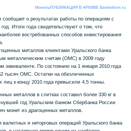
Монеты
ПУБЛИКАЦИЯ В АРХИВЕ Bankinform.ru
 сообщает о результатах работы по операциям с
год. Итоги года свидетельствуют о том, что
наиболее востребованных способов инвестирования
а.
гоценных металлов клиентами Уральского банка
ым металлическим счетам (ОМС) в 2009 году
м эквиваленте. По состоянию на 1 января 2010 года
52 тысяч ОМС. Остатки на обезличенных
 лиц к концу 2010 года превысили 4,5 тонны.
ных металлов в слитках составил более 330 кг в
минувший год Уральским банком Сбербанка России
яч монет из драгоценных металлов.
я валютных и неторговых операций Уральского банка
ов, в настоящее время одним из наиболее