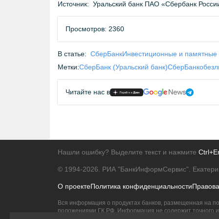
Источник:
Уральский банк ПАО «Сбербанк Росси
Просмотров: 2360
В статье:
СберБанк
Инвестиционные и памятные
Метки:
СберБанк (Уральский банк)
СберБанк
обезл
Читайте нас в
Нашли ошибку? Выделите текст и нажмите
Ctrl+E
© 1994-2026.
РИА "БанкИнформСервис". Екатери
О проекте
Политика конфиденциальности
Правов
Вся информация о продуктах банков, размещенная на по
положениями ГК РФ. Информация не содержит точного и 
Исключительное право на товарные знаки принадлежит 