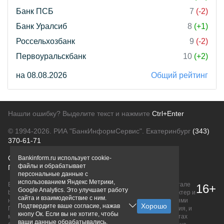
Банк ПСБ
7
(-2)
Банк Уралсиб
8
(+1)
Россельхозбанк
9
(-2)
Первоуральскбанк
10
(+2)
на 08.08.2026
Общий рейтинг
Нашли ошибку? Выделите текст и нажмите
Ctrl+Enter
© 1994-2026.
РИА "БанкИнформСервис". Екатеринбург
(343)
370-61-71
О проекте
Политика конфиденциальности
Bankinform.ru использует cookie-
файлы и обрабатывает
Правовая информация
Для рекламодателей
персональные данные с
использованием Яндекс Метрики,
Вся информация о продуктах банков, размещенная на портале
16+
Google Analytics. Это улучшает работу
bankinform.ru, носит исключительно ознакомительный характер и
сайта и взаимодействие с ним.
не является публичной офертой, определяемой положениями
Подтвердите ваше согласие, нажав
ГК РФ. Информация не содержит точного и полного описания, и
кнопу Ок. Если вы не хотите, чтобы
может быть изменена. Конечные условия уточняйте на сайтах
ваши данные обрабатывались,