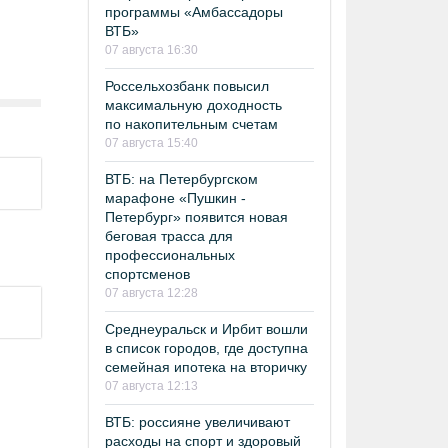
программы «Амбассадоры
ВТБ»
07 августа 16:30
Россельхозбанк повысил
максимальную доходность
по накопительным счетам
07 августа 15:40
ВТБ: на Петербургском
марафоне «Пушкин -
Петербург» появится новая
беговая трасса для
профессиональных
спортсменов
07 августа 12:28
Среднеуральск и Ирбит вошли
в список городов, где доступна
семейная ипотека на вторичку
07 августа 12:13
ВТБ: россияне увеличивают
расходы на спорт и здоровый