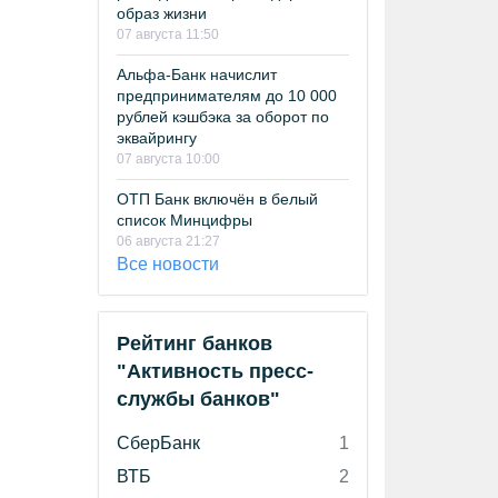
образ жизни
07 августа 11:50
Альфа-Банк начислит
предпринимателям до 10 000
рублей кэшбэка за оборот по
эквайрингу
07 августа 10:00
ОТП Банк включён в белый
список Минцифры
06 августа 21:27
Все новости
Рейтинг банков
"Активность пресс-
службы банков"
СберБанк
1
ВТБ
2