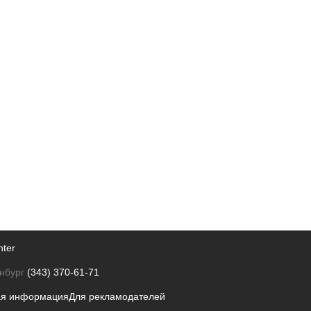
nter
нбург
(343) 370-61-71
ая информация
Для рекламодателей