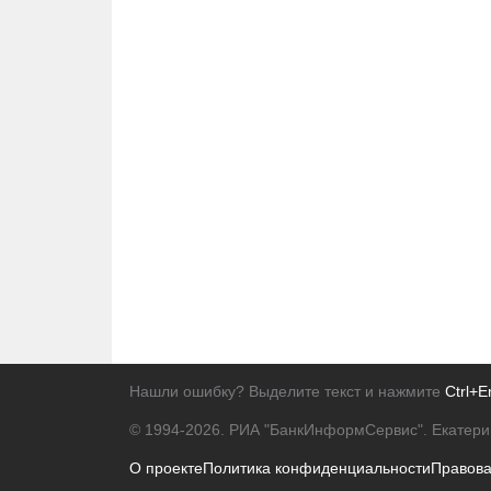
Нашли ошибку? Выделите текст и нажмите
Ctrl+E
© 1994-2026.
РИА "БанкИнформСервис". Екатери
О проекте
Политика конфиденциальности
Правов