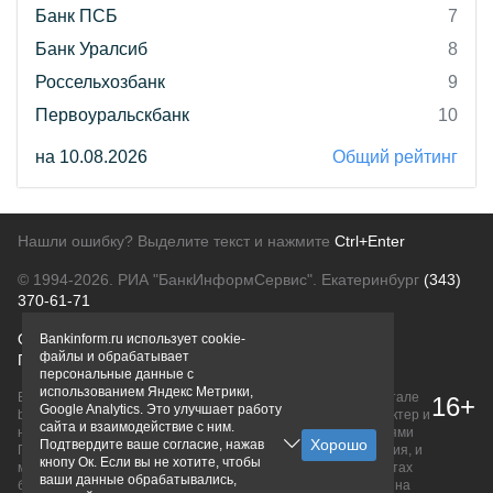
Банк ПСБ
7
Банк Уралсиб
8
Россельхозбанк
9
Первоуральскбанк
10
на 10.08.2026
Общий рейтинг
Нашли ошибку? Выделите текст и нажмите
Ctrl+Enter
© 1994-2026.
РИА "БанкИнформСервис". Екатеринбург
(343)
370-61-71
О проекте
Политика конфиденциальности
Bankinform.ru использует cookie-
файлы и обрабатывает
Правовая информация
Для рекламодателей
персональные данные с
использованием Яндекс Метрики,
Вся информация о продуктах банков, размещенная на портале
16+
Google Analytics. Это улучшает работу
bankinform.ru, носит исключительно ознакомительный характер и
сайта и взаимодействие с ним.
не является публичной офертой, определяемой положениями
Подтвердите ваше согласие, нажав
ГК РФ. Информация не содержит точного и полного описания, и
кнопу Ок. Если вы не хотите, чтобы
может быть изменена. Конечные условия уточняйте на сайтах
ваши данные обрабатывались,
банков или при личном обращении. Исключительное право на