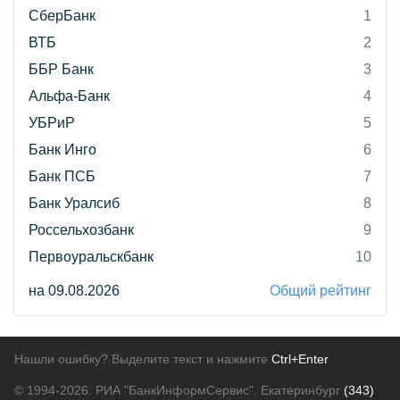
СберБанк
1
ВТБ
2
ББР Банк
3
Альфа-Банк
4
УБРиР
5
Банк Инго
6
Банк ПСБ
7
Банк Уралсиб
8
Россельхозбанк
9
Первоуральскбанк
10
на 09.08.2026
Общий рейтинг
Нашли ошибку? Выделите текст и нажмите
Ctrl+Enter
© 1994-2026.
РИА "БанкИнформСервис". Екатеринбург
(343)