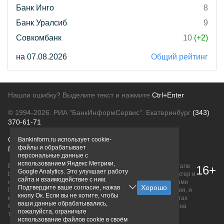
Банк Инго
8
Банк Уралсиб
9
Совкомбанк
10
(+2)
на 07.08.2026
Общий рейтинг
Нашли ошибку? Выделите текст и нажмите
Ctrl+Enter
© 1994-2026.
РИА "БанкИнформСервис". Екатеринбург
(343)
370-61-71
О проекте
Политика конфиденциальности
Bankinform.ru использует cookie-
файлы и обрабатывает
Правовая информация
Для рекламодателей
персональные данные с
использованием Яндекс Метрики,
Вся информация о продуктах банков, размещенная на портале
16+
Google Analytics. Это улучшает работу
bankinform.ru, носит исключительно ознакомительный характер и
сайта и взаимодействие с ним.
не является публичной офертой, определяемой положениями
Подтвердите ваше согласие, нажав
ГК РФ. Информация не содержит точного и полного описания, и
кнопу Ок. Если вы не хотите, чтобы
может быть изменена. Конечные условия уточняйте на сайтах
ваши данные обрабатывались,
банков или при личном обращении. Исключительное право на
пожалуйста, ограничьте
товарные знаки принадлежит их правообладателям.
использование файлов cookie в своём