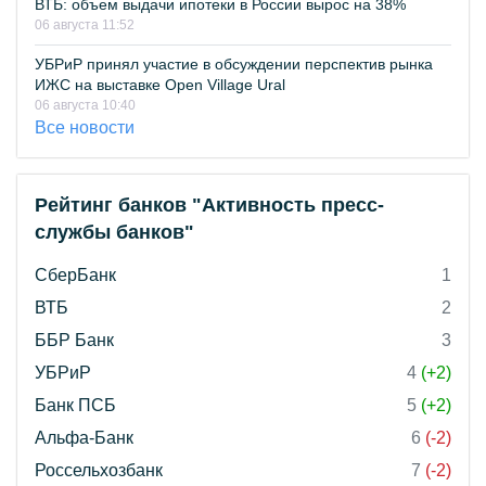
ВТБ: объем выдачи ипотеки в России вырос на 38%
06 августа 11:52
УБРиР принял участие в обсуждении перспектив рынка
ИЖС на выставке Open Village Ural
06 августа 10:40
Все новости
Рейтинг банков "Активность пресс-
службы банков"
СберБанк
1
ВТБ
2
ББР Банк
3
УБРиР
4
(+2)
Банк ПСБ
5
(+2)
Альфа-Банк
6
(-2)
Россельхозбанк
7
(-2)