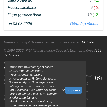
Банк Уралсиб
8
(+1)
Россельхозбанк
9
(-2)
Первоуральскбанк
10
(+2)
на 08.08.2026
Общий рейтинг
Нашли ошибку? Выделите текст и нажмите
Ctrl+Enter
© 1994-2026.
РИА "БанкИнформСервис". Екатеринбург
(343)
370-61-71
О проекте
Политика конфиденциальности
Bankinform.ru использует cookie-
Правовая информация
Для рекламодателей
файлы и обрабатывает
персональные данные с
Вся информация о продуктах банков, размещенная на портале
16+
использованием Яндекс Метрики,
bankinform.ru, носит исключительно ознакомительный
Google Analytics. Это улучшает
характер и не является публичной офертой, определяемой
работу сайта и взаимодействие с
положениями ГК РФ. Информация не содержит точного и
ним. Подтвердите ваше согласие,
полного описания, и может быть изменена. Конечные условия
нажав кнопу Ок. Если вы не хотите,
уточняйте на сайтах банков или при личном обращении.
чтобы ваши данные
Исключительное право на товарные знаки принадлежит их
обрабатывались, пожалуйста,
правообладателям.
ограничьте использование файлов