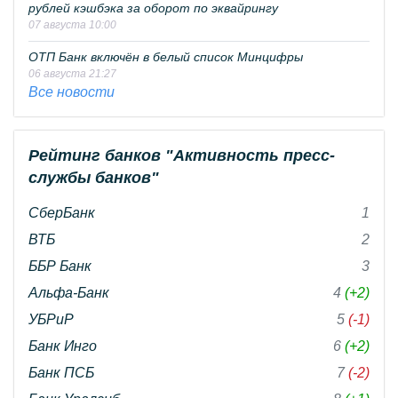
рублей кэшбэка за оборот по эквайрингу
07 августа 10:00
ОТП Банк включён в белый список Минцифры
06 августа 21:27
Все новости
Рейтинг банков "Активность пресс-
службы банков"
СберБанк
1
ВТБ
2
ББР Банк
3
Альфа-Банк
4
(+2)
УБРиР
5
(-1)
Банк Инго
6
(+2)
Банк ПСБ
7
(-2)