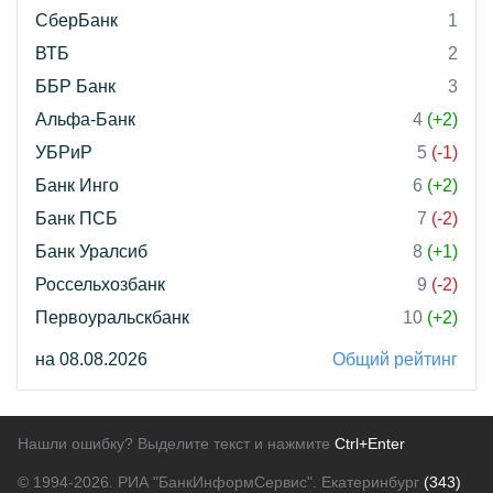
СберБанк
1
ВТБ
2
ББР Банк
3
Альфа-Банк
4
(+2)
УБРиР
5
(-1)
Банк Инго
6
(+2)
Банк ПСБ
7
(-2)
Банк Уралсиб
8
(+1)
Россельхозбанк
9
(-2)
Первоуральскбанк
10
(+2)
на 08.08.2026
Общий рейтинг
Нашли ошибку? Выделите текст и нажмите
Ctrl+Enter
© 1994-2026.
РИА "БанкИнформСервис". Екатеринбург
(343)