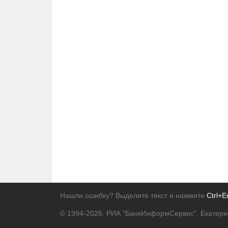
Нашли ошибку? Выделите текст и нажмите
Ctrl+E
© 1994-2026.
РИА "БанкИнформСервис". Екатери