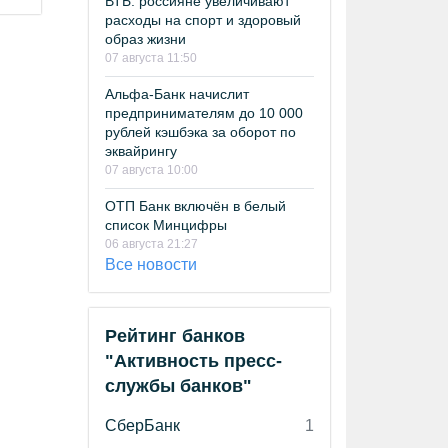
ВТБ: россияне увеличивают
расходы на спорт и здоровый
образ жизни
07 августа 11:50
Альфа-Банк начислит
предпринимателям до 10 000
рублей кэшбэка за оборот по
эквайрингу
07 августа 10:00
ОТП Банк включён в белый
список Минцифры
06 августа 21:27
Все новости
Рейтинг банков
"Активность пресс-
службы банков"
СберБанк
1