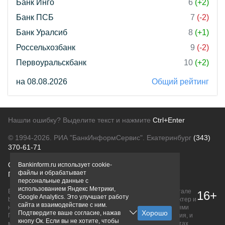
Банк Инго
6
(+2)
Банк ПСБ
7
(-2)
Банк Уралсиб
8
(+1)
Россельхозбанк
9
(-2)
Первоуральскбанк
10
(+2)
на 08.08.2026
Общий рейтинг
Нашли ошибку? Выделите текст и нажмите
Ctrl+Enter
© 1994-2026.
РИА "БанкИнформСервис". Екатеринбург
(343)
370-61-71
О проекте
Политика конфиденциальности
Bankinform.ru использует cookie-
файлы и обрабатывает
Правовая информация
Для рекламодателей
персональные данные с
использованием Яндекс Метрики,
Вся информация о продуктах банков, размещенная на портале
16+
Google Analytics. Это улучшает работу
bankinform.ru, носит исключительно ознакомительный характер и
сайта и взаимодействие с ним.
не является публичной офертой, определяемой положениями
Подтвердите ваше согласие, нажав
ГК РФ. Информация не содержит точного и полного описания, и
кнопу Ок. Если вы не хотите, чтобы
может быть изменена. Конечные условия уточняйте на сайтах