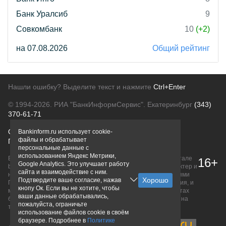
Банк Уралсиб
9
Совкомбанк
10
(+2)
на 07.08.2026
Общий рейтинг
Нашли ошибку? Выделите текст и нажмите
Ctrl+Enter
© 1994-2026.
РИА "БанкИнформСервис". Екатеринбург
(343)
370-61-71
О проекте
Политика конфиденциальности
Bankinform.ru использует cookie-
файлы и обрабатывает
Правовая информация
Для рекламодателей
персональные данные с
использованием Яндекс Метрики,
Вся информация о продуктах банков, размещенная на портале
16+
Google Analytics. Это улучшает работу
bankinform.ru, носит исключительно ознакомительный характер и
сайта и взаимодействие с ним.
не является публичной офертой, определяемой положениями
Подтвердите ваше согласие, нажав
ГК РФ. Информация не содержит точного и полного описания, и
кнопу Ок. Если вы не хотите, чтобы
может быть изменена. Конечные условия уточняйте на сайтах
ваши данные обрабатывались,
банков или при личном обращении. Исключительное право на
пожалуйста, ограничьте
товарные знаки принадлежит их правообладателям.
использование файлов cookie в своём
браузере. Подробнее в
Политике