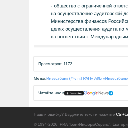
- общество с ограниченной отве
на осуществление аудиторской де
Министерства финансов Российско
целях осуществления аудита по 
в соответствии с Международным
Просмотров: 1172
Метки:
Инвестбанк (Ф-л «ГРАН» АКБ «Инвестбанк
Читайте нас в
Нашли ошибку? Выделите текст и нажмите
Ctrl+E
© 1994-2026.
РИА "БанкИнформСервис". Екатери