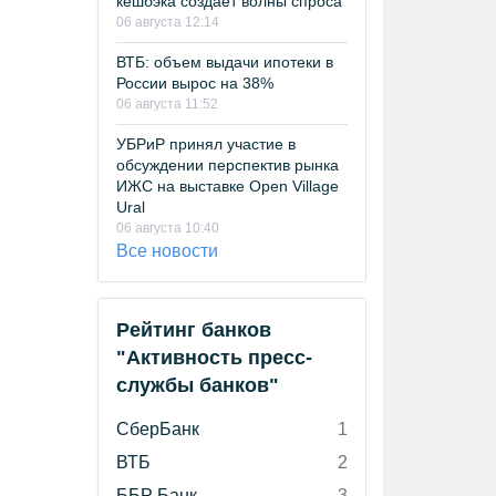
кешбэка создает волны спроса
06 августа 12:14
ВТБ: объем выдачи ипотеки в
России вырос на 38%
06 августа 11:52
УБРиР принял участие в
обсуждении перспектив рынка
ИЖС на выставке Open Village
Ural
06 августа 10:40
Все новости
Рейтинг банков
"Активность пресс-
службы банков"
СберБанк
1
ВТБ
2
ББР Банк
3