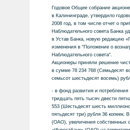
Годовое Общее собрание акционе
в Калининграде, утвердило годово
2008 год, в том числе отчет о пр
Наблюдательного совета Банка у
в Устав Банка, новую редакцию «
изменения в "Положение о возна
Наблюдательного совета".
Акционеры приняли решение чис
в сумме 78 234 768 (Семьдесят 
семьсот шестьдесят восемь) рубл
- в фонд развития и потребления
тридцать пять тысяч двести пятна
553 (Шестьдесят шесть миллионо
пятьдесят три) рубля 36 копеек.
(ОАО), увеличения собственных с
«Инвестбанк» (ОАО) на территор