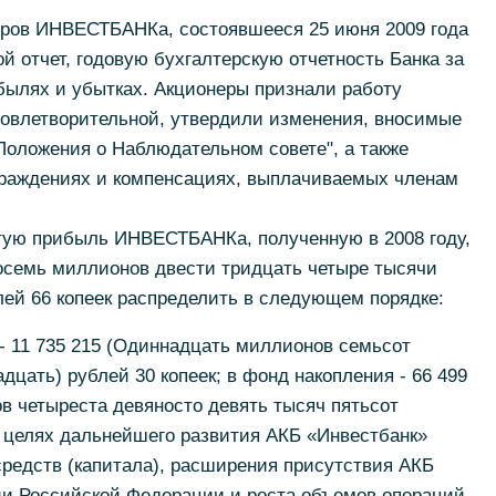
ров ИНВЕСТБАНКа, состоявшееся 25 июня 2009 года
й отчет, годовую бухгалтерскую отчетность Банка за
ибылях и убытках. Акционеры признали работу
довлетворительной, утвердили изменения, вносимые
Положения о Наблюдательном совете", а также
граждениях и компенсациях, выплачиваемых членам
тую прибыль ИНВЕСТБАНКа, полученную в 2008 году,
восемь миллионов двести тридцать четыре тысячи
ей 66 копеек распределить в следующем порядке:
 - 11 735 215 (Одиннадцать миллионов семьсот
дцать) рублей 30 копеек; в фонд накопления - 66 499
в четыреста девяносто девять тысяч пятьсот
 В целях дальнейшего развития АКБ «Инвестбанк»
редств (капитала), расширения присутствия АКБ
ии Российской Федерации и роста объемов операций