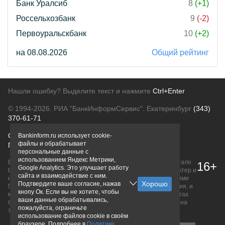
Банк Уралсиб
8
(+1)
Россельхозбанк
9
(-2)
Первоуральскбанк
10
(+2)
на 08.08.2026
Общий рейтинг
Нашли ошибку? Выделите текст и нажмите
Ctrl+Enter
© 1994-2026.
РИА "БанкИнформСервис". Екатеринбург
(343)
370-61-71
О проекте
Политика конфиденциальности
Bankinform.ru использует cookie-
файлы и обрабатывает
Правовая информация
Для рекламодателей
персональные данные с
использованием Яндекс Метрики,
Вся информация о продуктах банков, размещенная на портале
16+
Google Analytics. Это улучшает работу
bankinform.ru, носит исключительно ознакомительный характер и
сайта и взаимодействие с ним.
не является публичной офертой, определяемой положениями
Подтвердите ваше согласие, нажав
ГК РФ. Информация не содержит точного и полного описания, и
кнопу Ок. Если вы не хотите, чтобы
может быть изменена. Конечные условия уточняйте на сайтах
ваши данные обрабатывались,
банков или при личном обращении. Исключительное право на
пожалуйста, ограничьте
товарные знаки принадлежит их правообладателям.
использование файлов cookie в своём
браузере. Подробнее в
Политике