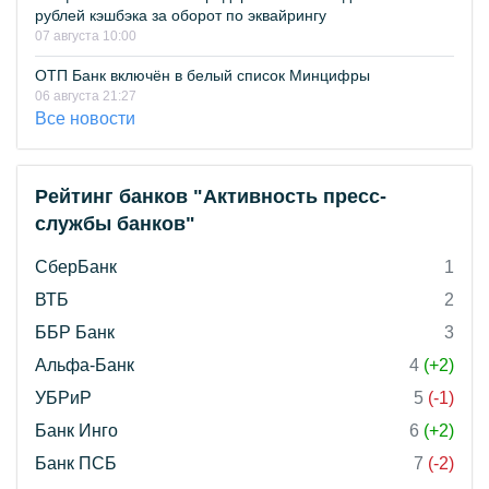
рублей кэшбэка за оборот по эквайрингу
07 августа 10:00
ОТП Банк включён в белый список Минцифры
06 августа 21:27
Все новости
Рейтинг банков "Активность пресс-
службы банков"
СберБанк
1
ВТБ
2
ББР Банк
3
Альфа-Банк
4
(+2)
УБРиР
5
(-1)
Банк Инго
6
(+2)
Банк ПСБ
7
(-2)