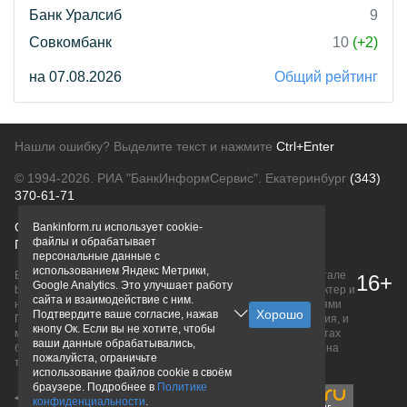
Банк Уралсиб
9
Совкомбанк
10
(+2)
на 07.08.2026
Общий рейтинг
Нашли ошибку? Выделите текст и нажмите
Ctrl+Enter
© 1994-2026.
РИА "БанкИнформСервис". Екатеринбург
(343)
370-61-71
О проекте
Политика конфиденциальности
Bankinform.ru использует cookie-
файлы и обрабатывает
Правовая информация
Для рекламодателей
персональные данные с
использованием Яндекс Метрики,
Вся информация о продуктах банков, размещенная на портале
16+
Google Analytics. Это улучшает работу
bankinform.ru, носит исключительно ознакомительный характер и
сайта и взаимодействие с ним.
не является публичной офертой, определяемой положениями
Подтвердите ваше согласие, нажав
ГК РФ. Информация не содержит точного и полного описания, и
кнопу Ок. Если вы не хотите, чтобы
может быть изменена. Конечные условия уточняйте на сайтах
ваши данные обрабатывались,
банков или при личном обращении. Исключительное право на
пожалуйста, ограничьте
товарные знаки принадлежит их правообладателям.
использование файлов cookie в своём
браузере. Подробнее в
Политике
конфиденциальности
.