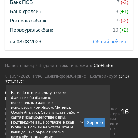
Банк ПСБ
7
(-2)
Банк Уралсиб
8
(+1)
Россельхозбанк
9
(-2)
Первоуральскбанк
10
(+2)
на 08.08.2026
Общий рейтинг
Нашли ошибку? Выделите текст и нажмите
Ctrl+Enter
© 1994-2026.
РИА "БанкИнформСервис". Екатеринбург
(343)
370-61-71
О проекте
Политика конфиденциальности
Bankinform.ru использует cookie-
файлы и обрабатывает
Правовая информация
Для рекламодателей
персональные данные с
использованием Яндекс Метрики,
Вся информация о продуктах банков, размещенная на портале
16+
Google Analytics. Это улучшает работу
bankinform.ru, носит исключительно ознакомительный характер и
сайта и взаимодействие с ним.
не является публичной офертой, определяемой положениями
Подтвердите ваше согласие, нажав
ГК РФ. Информация не содержит точного и полного описания, и
кнопу Ок. Если вы не хотите, чтобы
может быть изменена. Конечные условия уточняйте на сайтах
ваши данные обрабатывались,
банков или при личном обращении. Исключительное право на
пожалуйста, ограничьте