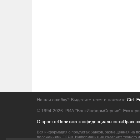
Нашли ошибку? Выделите текст и нажмите
Ctrl+E
© 1994-2026.
РИА "БанкИнформСервис". Екатери
О проекте
Политика конфиденциальности
Правов
Вся информация о продуктах банков, размещенная на по
положениями ГК РФ. Информация не содержит точного и 