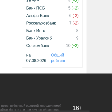
УБРиР
4
(+2)
Банк ПСБ
5
(+2)
Альфа-Банк
6
(-2)
Россельхозбанк
7
(-2)
Банк Инго
8
Банк Уралсиб
9
Совкомбанк
10
(+2)
на
Общий
07.08.2026
рейтинг
является публичной офертой, определяемой
16+
сайтах банков или при личном обращении.