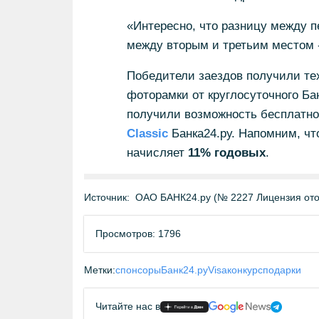
«Интересно, что разницу между 
между вторым и третьим местом -
Победители заездов получили тех
фоторамки от круглосуточного Бан
получили возможность бесплатно
Classic
Банка24.ру. Напомним, что
начисляет
11% годовых
.
Источник:
ОАО БАНК24.ру (№ 2227 Лицензия отоз
Просмотров: 1796
Метки:
спонсоры
Банк24.ру
Visa
конкурс
подарки
Читайте нас в