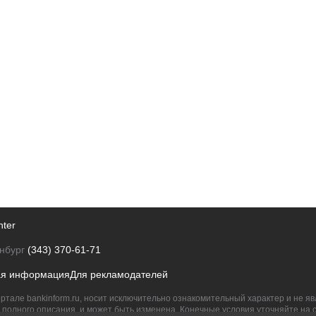
nter
нбург
(343) 370-61-71
ая информация
Для рекламодателей
ртале bankinform.ru, носит исключительно ознакомительный характер и не 
полного описания, и может быть изменена. Конечные условия уточняйте на 