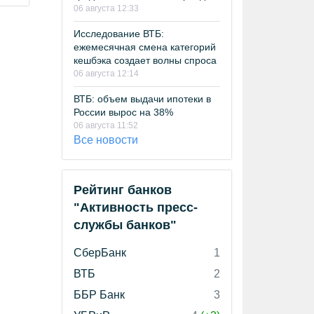
06 августа 12:33
Исследование ВТБ:
ежемесячная смена категорий
кешбэка создает волны спроса
06 августа 12:14
ВТБ: объем выдачи ипотеки в
России вырос на 38%
06 августа 11:52
Все новости
Рейтинг банков
"Активность пресс-
службы банков"
СберБанк
1
ВТБ
2
ББР Банк
3