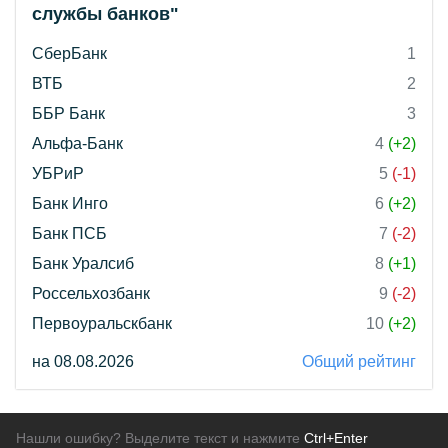
службы банков"
СберБанк
1
ВТБ
2
ББР Банк
3
Альфа-Банк
4
(+2)
УБРиР
5
(-1)
Банк Инго
6
(+2)
Банк ПСБ
7
(-2)
Банк Уралсиб
8
(+1)
Россельхозбанк
9
(-2)
Первоуральскбанк
10
(+2)
на 08.08.2026
Общий рейтинг
Нашли ошибку? Выделите текст и нажмите
Ctrl+Enter