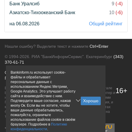
Банк Уралсиб
9
(-4)
Азиатско-Тихоокеанский Банк
10
(-6)
на 06.08.2026
Общий рейтинг
Нашли ошибку? Выделите текст и нажмите
Ctrl+Enter
© 1994-2026.
РИА "БанкИнформСервис". Екатеринбург
(343)
370-61-71
О проекте
Политика конфиденциальности
Bankinform.ru использует cookie-
файлы и обрабатывает
Правовая информация
Для рекламодателей
персональные данные с
использованием Яндекс Метрики,
Вся информация о продуктах банков, размещенная на портале
16+
Google Analytics. Это улучшает работу
bankinform.ru, носит исключительно ознакомительный характер и
сайта и взаимодействие с ним.
не является публичной офертой, определяемой положениями
Подтвердите ваше согласие, нажав
ГК РФ. Информация не содержит точного и полного описания, и
кнопу Ок. Если вы не хотите, чтобы
может быть изменена. Конечные условия уточняйте на сайтах
ваши данные обрабатывались,
банков или при личном обращении. Исключительное право на
пожалуйста, ограничьте
товарные знаки принадлежит их правообладателям.
использование файлов cookie в своём
браузере. Подробнее в
Политике
конфиденциальности
.