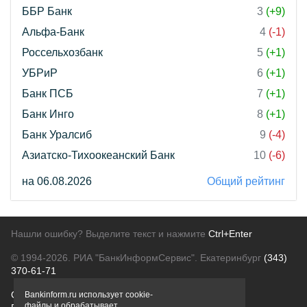
ББР Банк
3
(+9)
Альфа-Банк
4
(-1)
Россельхозбанк
5
(+1)
УБРиР
6
(+1)
Банк ПСБ
7
(+1)
Банк Инго
8
(+1)
Банк Уралсиб
9
(-4)
Азиатско-Тихоокеанский Банк
10
(-6)
на 06.08.2026
Общий рейтинг
Нашли ошибку? Выделите текст и нажмите
Ctrl+Enter
© 1994-2026.
РИА "БанкИнформСервис". Екатеринбург
(343)
370-61-71
О проекте
Политика конфиденциальности
Bankinform.ru использует cookie-
файлы и обрабатывает