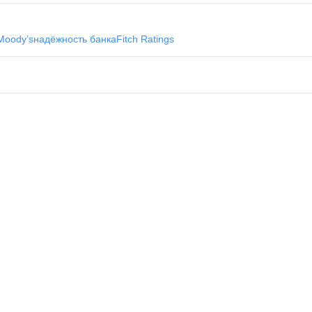
Moody’s
надёжность банка
Fitch Ratings