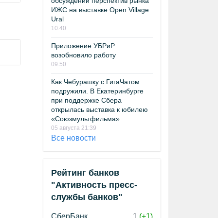
обсуждении перспектив рынка
ИЖС на выставке Open Village
Ural
10:40
Приложение УБРиР
возобновило работу
09:50
Как Чебурашку с ГигаЧатом
подружили. В Екатеринбурге
при поддержке Сбера
открылась выставка к юбилею
«Союзмультфильма»
05 августа 21:39
Все новости
Рейтинг банков
"Активность пресс-
службы банков"
СберБанк
1
(+1)