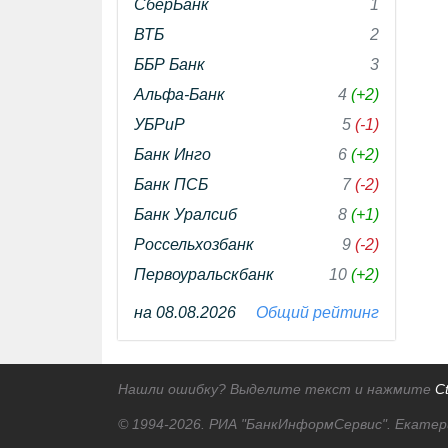
СберБанк
1
ВТБ
2
ББР Банк
3
Альфа-Банк
4
(+2)
УБРиР
5
(-1)
Банк Инго
6
(+2)
Банк ПСБ
7
(-2)
Банк Уралсиб
8
(+1)
Россельхозбанк
9
(-2)
Первоуральскбанк
10
(+2)
на 08.08.2026
Общий рейтинг
Нашли ошибку? Выделите текст и нажмите
Ct
© 1994-2026.
РИА "БанкИнформСервис". Екатер