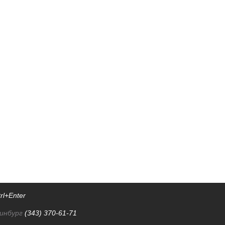
rl+Enter
инбург
(343) 370-61-71