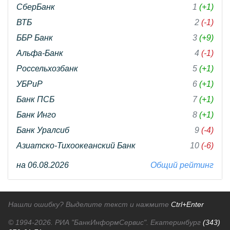
СберБанк
1
(+1)
ВТБ
2
(-1)
ББР Банк
3
(+9)
Альфа-Банк
4
(-1)
Россельхозбанк
5
(+1)
УБРиР
6
(+1)
Банк ПСБ
7
(+1)
Банк Инго
8
(+1)
Банк Уралсиб
9
(-4)
Азиатско-Тихоокеанский Банк
10
(-6)
на 06.08.2026
Общий рейтинг
Нашли ошибку? Выделите текст и нажмите
Ctrl+Enter
© 1994-2026.
РИА "БанкИнформСервис". Екатеринбург
(343)