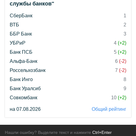
службы банков"
СберБанк
1
ВТБ
2
ББР Банк
3
УБРиР
4
(+2)
Банк ПСБ
5
(+2)
Альфа-Банк
6
(-2)
Россельхозбанк
7
(-2)
Банк Инго
8
Банк Уралсиб
9
Совкомбанк
10
(+2)
на 07.08.2026
Общий рейтинг
Нашли ошибку? Выделите текст и нажмите
Ctrl+Enter