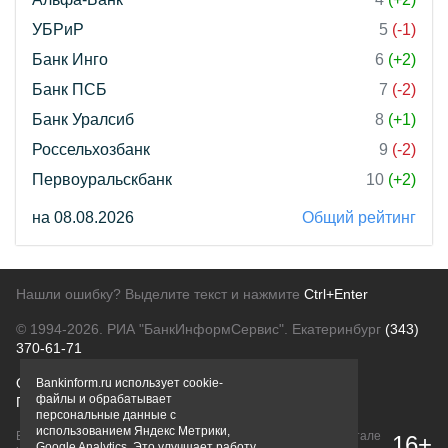
УБРиР
5
(-1)
Банк Инго
6
(+2)
Банк ПСБ
7
(-2)
Банк Уралсиб
8
(+1)
Россельхозбанк
9
(-2)
Первоуральскбанк
10
(+2)
на 08.08.2026
Общий рейтинг
Нашли ошибку? Выделите текст и нажмите
Ctrl+Enter
© 1994-2026.
РИА "БанкИнформСервис". Екатеринбург
(343)
370-61-71
О проекте
Политика конфиденциальности
Bankinform.ru использует cookie-
файлы и обрабатывает
Правовая информация
Для рекламодателей
персональные данные с
использованием Яндекс Метрики,
Вся информация о продуктах банков, размещенная на портале
16+
Google Analytics. Это улучшает работу