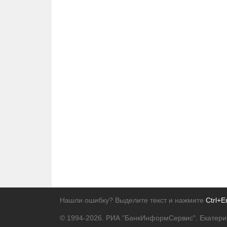
Нашли ошибку? Выделите текст и нажмите
Ctrl+E
© 1994-2026.
РИА "БанкИнформСервис". Екатери