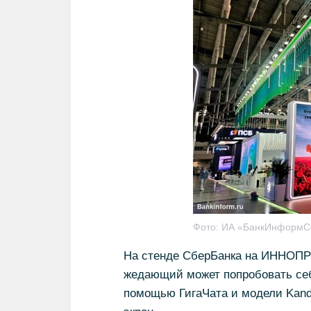
Фото:
ИА «БанкИнформС
На стенде СберБанка на ИННОПРО
жедающий может попробовать себя
помощью ГигаЧата и модели Kand