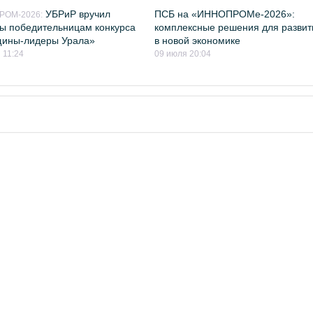
УБРиР вручил
ПСБ на «ИННОПРОМе-2026»:
ОМ-2026:
ы победительницам конкурса
комплексные решения для развит
ины-лидеры Урала»
в новой экономике
 11:24
09 июля 20:04