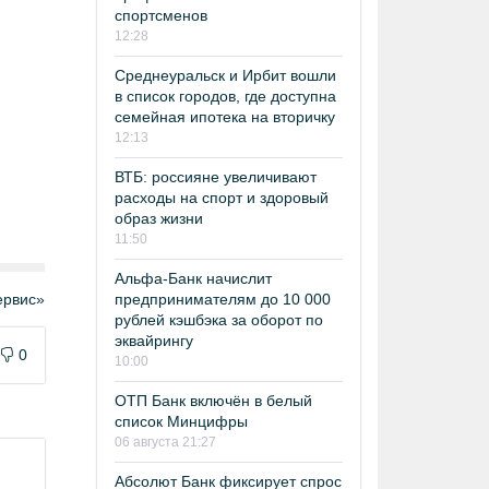
спортсменов
12:28
Среднеуральск и Ирбит вошли
в список городов, где доступна
семейная ипотека на вторичку
12:13
ВТБ: россияне увеличивают
расходы на спорт и здоровый
образ жизни
11:50
Альфа-Банк начислит
предпринимателям до 10 000
рвис»
рублей кэшбэка за оборот по
эквайрингу
0
10:00
ОТП Банк включён в белый
список Минцифры
06 августа 21:27
Абсолют Банк фиксирует спрос