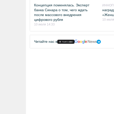
Концепция поменялась. Эксперт
ИННОПР
банка Синара о том, чего ждать
наград
после массового внедрения
«Женщ
цифрового рубля
10 июля
10 июля 14:33
Читайте нас в