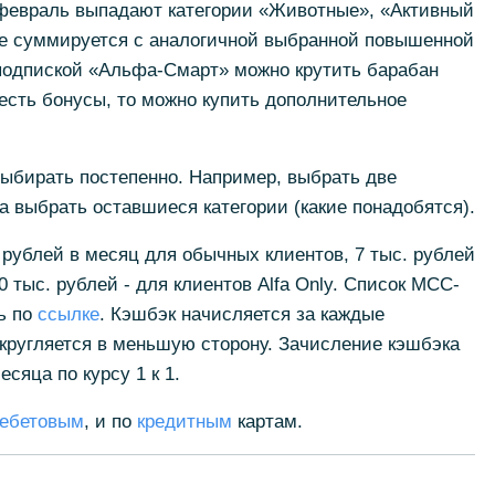
 февраль выпадают категории «Животные», «Активный
ане суммируется с аналогичной выбранной повышенной
 подпиской «Альфа-Смарт» можно крутить барабан
 есть бонусы, то можно купить дополнительное
выбирать постепенно. Например, выбрать две
а выбрать оставшиеся категории (какие понадобятся).
 рублей в месяц для обычных клиентов, 7 тыс. рублей
 тыс. рублей - для клиентов Alfa Only. Список МСС-
ь по
ссылке
. Кэшбэк начисляется за каждые
кругляется в меньшую сторону. Зачисление кэшбэка
сяца по курсу 1 к 1.
ебетовым
, и по
кредитным
картам.