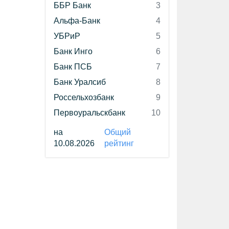
ББР Банк
3
Альфа-Банк
4
УБРиР
5
Банк Инго
6
Банк ПСБ
7
Банк Уралсиб
8
Россельхозбанк
9
Первоуральскбанк
10
на
Общий
10.08.2026
рейтинг