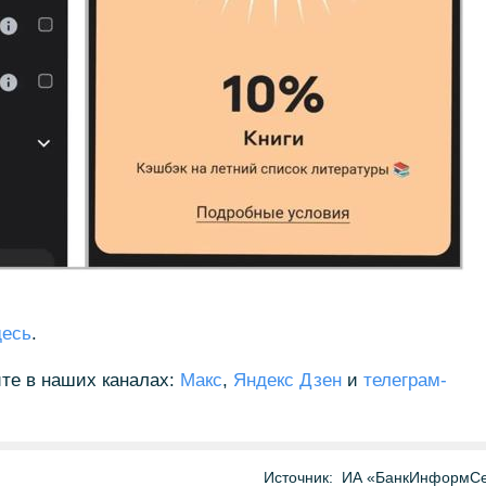
десь
.
те в наших каналах:
Макс
,
Яндекс Дзен
и
телеграм-
Источник:
ИА «БанкИнформСе