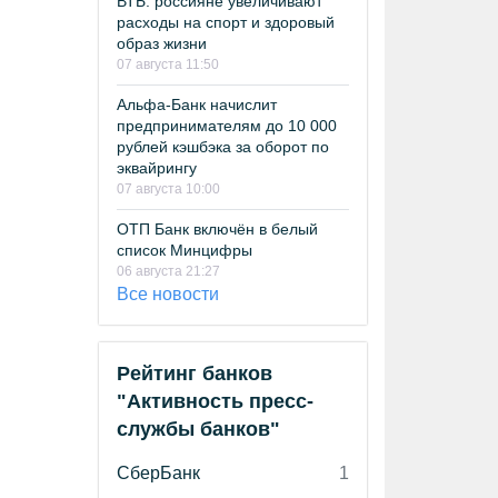
ВТБ: россияне увеличивают
расходы на спорт и здоровый
образ жизни
07 августа 11:50
Альфа-Банк начислит
предпринимателям до 10 000
рублей кэшбэка за оборот по
эквайрингу
07 августа 10:00
ОТП Банк включён в белый
список Минцифры
06 августа 21:27
Все новости
Рейтинг банков
"Активность пресс-
службы банков"
СберБанк
1