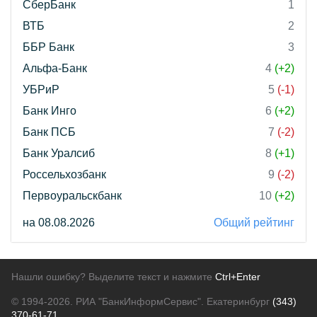
СберБанк
1
ВТБ
2
ББР Банк
3
Альфа-Банк
4
(+2)
УБРиР
5
(-1)
Банк Инго
6
(+2)
Банк ПСБ
7
(-2)
Банк Уралсиб
8
(+1)
Россельхозбанк
9
(-2)
Первоуральскбанк
10
(+2)
на 08.08.2026
Общий рейтинг
Нашли ошибку? Выделите текст и нажмите
Ctrl+Enter
© 1994-2026.
РИА "БанкИнформСервис". Екатеринбург
(343)
370-61-71