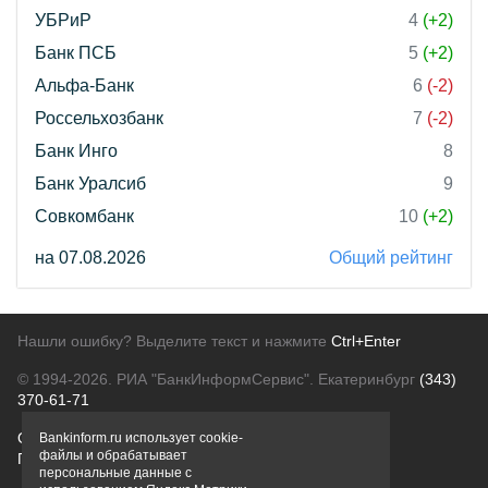
УБРиР
4
(+2)
Банк ПСБ
5
(+2)
Альфа-Банк
6
(-2)
Россельхозбанк
7
(-2)
Банк Инго
8
Банк Уралсиб
9
Совкомбанк
10
(+2)
на 07.08.2026
Общий рейтинг
Нашли ошибку? Выделите текст и нажмите
Ctrl+Enter
© 1994-2026.
РИА "БанкИнформСервис". Екатеринбург
(343)
370-61-71
О проекте
Политика конфиденциальности
Bankinform.ru использует cookie-
файлы и обрабатывает
Правовая информация
Для рекламодателей
персональные данные с