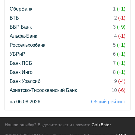
СберБанк
1
(+1)
ВТБ
2
(-1)
ББР Банк
3
(+9)
Альфа-Банк
4
(-1)
Россельхозбанк
5
(+1)
УБРиР
6
(+1)
Банк ПСБ
7
(+1)
Банк Инго
8
(+1)
Банк Уралсиб
9
(-4)
Азиатско-Тихоокеанский Банк
10
(-6)
на 06.08.2026
Общий рейтинг
Нашли ошибку? Выделите текст и нажмите
Ctrl+Enter